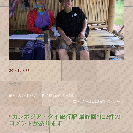
お・わ・り
未分類
投
投
前へ
前
カンボジア・タイ旅行記 タイ編
稿
の
次へ
次
ふっわふわのパンケーキ
稿
投
の
ナ
の
稿
投
ビ
“
カンボジア・タイ旅行記 最終回
”に2件の
へ
稿
ゲ
ナ
コメントがあります
へ
ー
ビ