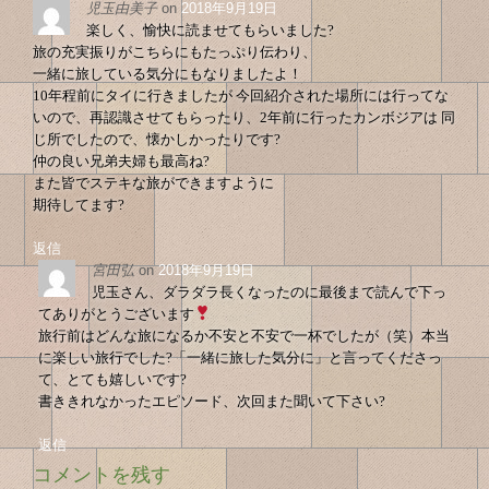
シ
児玉由美子
on
2018年9月19日
ゲ
ョ
楽しく、愉快に読ませてもらいました?
ン
旅の充実振りがこちらにもたっぷり伝わり、
ー
一緒に旅している気分にもなりましたよ！
シ
10年程前にタイに行きましたが 今回紹介された場所には行ってな
いので、再認識させてもらったり、2年前に行ったカンボジアは 同
ョ
じ所でしたので、懐かしかったりです?
ン
仲の良い兄弟夫婦も最高ね?
また皆でステキな旅ができますように
期待してます?
返信
宮田弘
on
2018年9月19日
児玉さん、ダラダラ長くなったのに最後まで読んで下っ
てありがとうございます
旅行前はどんな旅になるか不安と不安で一杯でしたが（笑）本当
に楽しい旅行でした?「一緒に旅した気分に」と言ってくださっ
て、とても嬉しいです?
書ききれなかったエピソード、次回また聞いて下さい?
返信
コメントを残す