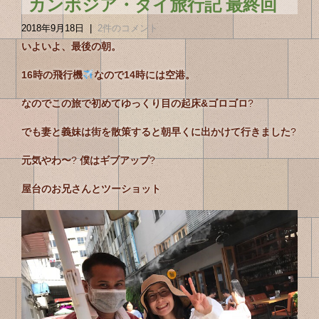
カンボジア・タイ旅行記 最終回
2018年9月18日
|
2件のコメント
いよいよ、最後の朝。
16時の飛行機
なので14時には空港。
なのでこの旅で初めてゆっくり目の起床&ゴロゴロ
?
でも妻と義妹は街を散策すると朝早くに出かけて行きました
?
元気やわ〜
?
僕はギブアップ
?
屋台のお兄さんとツーショット