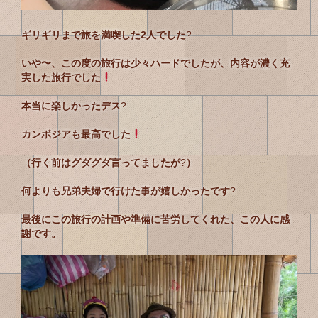
ギリギリまで旅を満喫した2人でした
?
いや〜、この度の旅行は少々ハードでしたが、内容が濃く充
実した旅行でした
本当に楽しかったデス
?
カンボジアも最高でした
（行く前はグダグダ言ってましたが
?
）
何よりも兄弟夫婦で行けた事が嬉しかったです
?
最後にこの旅行の計画や準備に苦労してくれた、この人に感
謝です。