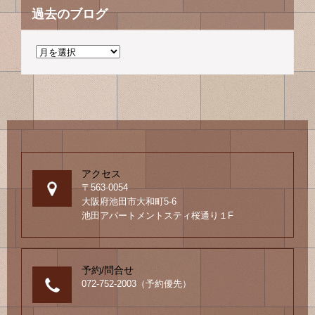
過去のブログ
過
去
の
ブ
ロ
グ
アクセス
〒563-0054
大阪府池田市大和町5-6
池田アパートメントスティ桜通り１F
予約/問合せ
072-752-2003（予約優先）