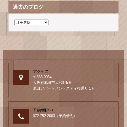
過去のブログ
過
去
の
ブ
ロ
グ
アクセス
〒563-0054
大阪府池田市大和町5-6
池田アパートメントスティ桜通り１F
予約/問合せ
072-752-2003（予約優先）