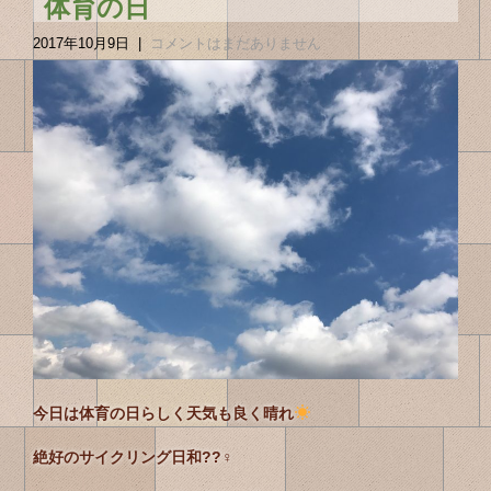
体育の日
2017年10月9日
|
コメントはまだありません
今日は体育の日らしく天気も良く晴れ
絶好のサイクリング日和??‍♀️