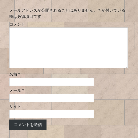
の
ビ
へ
へ
ゲ
ナ
メールアドレスが公開されることはありません。
*
が付いている
ー
欄は必須項目です
ビ
シ
コメント
ゲ
ョ
ン
ー
シ
ョ
ン
名前
*
メール
*
サイト