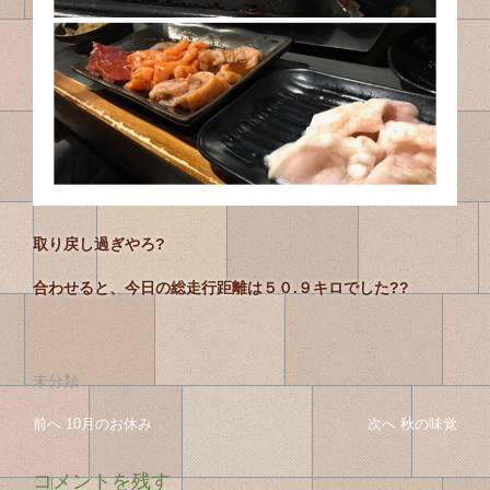
取り戻し過ぎやろ?
合わせると、今日の総走行距離は５０.９キロでした??
未分類
投
投
前へ
前
10月のお休み
次へ
次
秋の味覚
稿
の
の
稿
投
投
ナ
コメントを残す
稿
稿