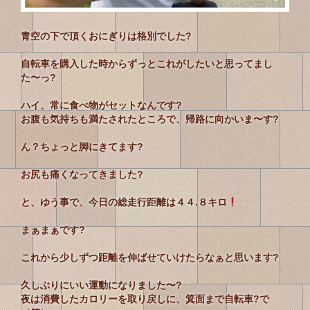
青空の下で頂くおにぎりは格別でした?
自転車を購入した時からずっとこれがしたいと思ってまし
た〜っ?
ハイ、常に食べ物がセットなんです?
お腹も気持ちも満たされたところで、帰路に向かいま〜す?
ん？ちょっと脚にきてます?
お尻も痛くなってきました?
と、ゆう事で、今日の総走行距離は４４.８キロ
まぁまぁです?
これから少しずつ距離を伸ばせていけたらなぁと思います?
久しぶりにいい運動になりました〜?
夜は消費したカロリーを取り戻しに、箕面まで自転車?で