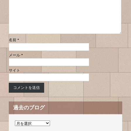
ン
ー
シ
ョ
ン
名前
*
メール
*
サイト
過去のブログ
過
去