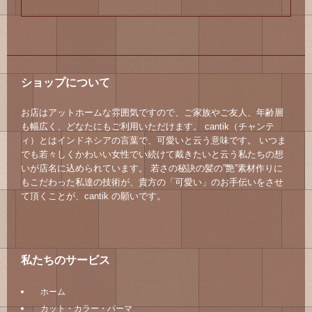
ショップについて
お店はアットホームな雰囲気ですので、ご家族やご友人、年齢層
も幅広く、どなたにもご利用いただけます。 cantik（チャンテ
ィ）とはインドネシアの言葉で、可愛いと云う意味です。 いつま
でも若々しくかわいい女性でい続けて戴きたいと云う私たちの想
いが店名に込められています。 若さの秘訣の髪の”艶”素材作りに
もこだわった私達の技術が、貴方の「可愛い」のお手伝いをさせ
て頂くことが、cantik の願いです。
私たちのサービス
ホーム
カット・カラー・パーマ