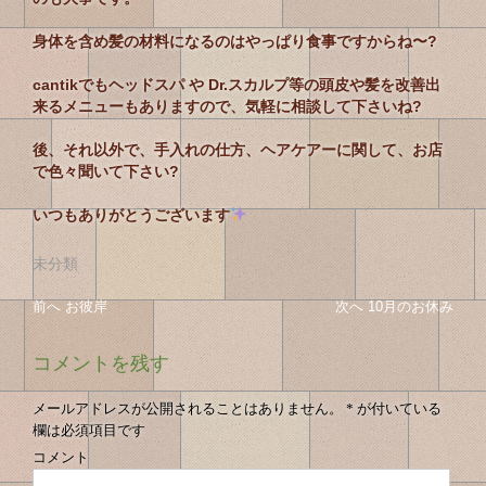
身体を含め髪の材料になるのはやっぱり食事ですからね〜?
cantikでもヘッドスパ や Dr.スカルプ等の頭皮や髪を改善出
来るメニューもありますので、気軽に相談して下さいね?
後、それ以外で、手入れの仕方、ヘアケアーに関して、お店
で色々聞いて下さい?
いつもありがとうございます
未分類
投
投
前へ
前
お彼岸
次へ
次
10月のお休み
稿
の
の
稿
投
投
ナ
コメントを残す
の
稿
稿
ビ
へ
へ
ゲ
ナ
メールアドレスが公開されることはありません。
*
が付いている
ー
欄は必須項目です
ビ
シ
コメント
ゲ
ョ