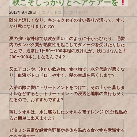
秋こそしっかりとヘアケアーを
2017年9月29日
|
コメントはまだありません
随分と涼しくなり、キンモクセイの甘い香りが漂って、すっ
かり秋になりましたね?
夏の強い紫外線で頭皮が固い土のように干からびたり、毛髪
内のタンパク質が熱変性を起こしてダメージを受けたりした
ことで、通常は1日50〜100本程の抜け毛が、秋にはなんと
200〜300本にもなるんです?
又エアコンや、冷たい飲み物、食べ物で、水分代謝が悪くな
り、血液がドロドロしやすく、髪の生成を悪くします?
入浴の際に髪にトリートメントをつけて、その上から蒸しタ
オルなどすると、トリートメントの浸透と地肌の血行も良く
なるので、おすすめですよ?
蒸しタオルは、水に濡らしたタオルを電子レンジで1分程温め
ると簡単に出来ますよ?
ビタミン豊富な緑黄色野菜や身体を温める食べ物を意識する
のも大事です。