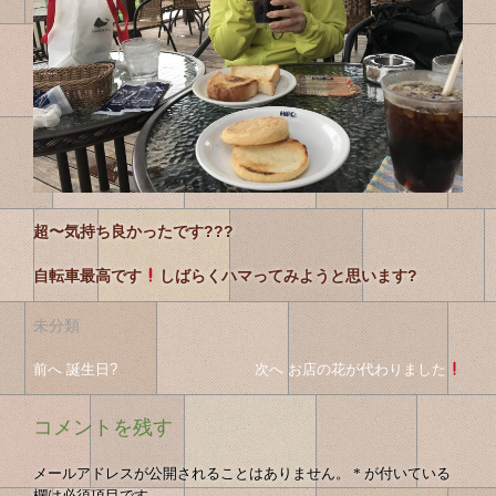
超〜気持ち良かったです???
自転車最高です
しばらくハマってみようと思います?
未分類
投
投
前へ
前
誕生日?
次へ
次
お店の花が代わりました
稿
の
の
稿
投
投
ナ
コメントを残す
の
稿
稿
ビ
へ
へ
ゲ
ナ
メールアドレスが公開されることはありません。
*
が付いている
ー
欄は必須項目です