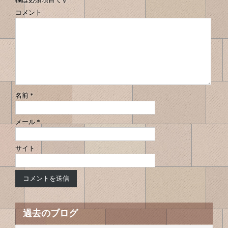
ビ
シ
コメント
ゲ
ョ
ン
ー
シ
ョ
ン
名前
*
メール
*
サイト
過去のブログ