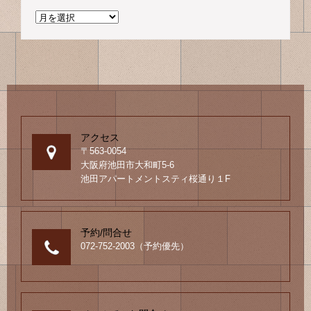
過
去
の
ブ
ロ
グ
アクセス
〒563-0054
大阪府池田市大和町5-6
池田アパートメントスティ桜通り１F
予約/問合せ
072-752-2003（予約優先）