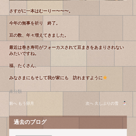
さすがに一本はむーりー〜〜〜。
今年の無事を祈り 終了。
豆の数、年々増えてきました。
最近は巻き寿司がフォーカス
されて豆まきをあまりされない
みたいですね。
福、たくさん、
みなさまにもそして我が家にも 訪れますように
未分類
投
投
前へ
前
もう卯月
次へ
次
久しぶりの雪
稿
の
の
稿
投
投
ナ
過去のブログ
の
稿
稿
ビ
へ
へ
ゲ
ナ