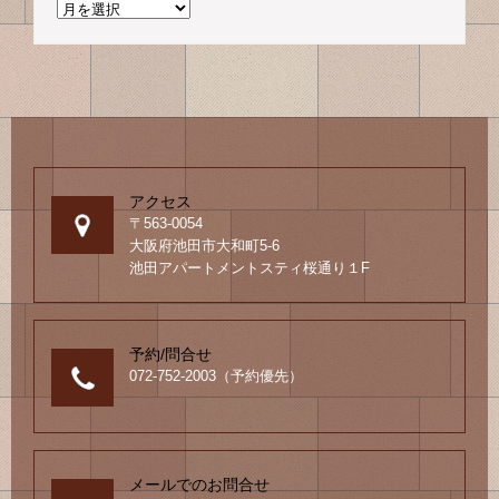
ー
過
ビ
シ
去
ゲ
ョ
の
ン
ブ
ー
ロ
シ
グ
ョ
ン
アクセス
〒563-0054
大阪府池田市大和町5-6
池田アパートメントスティ桜通り１F
予約/問合せ
072-752-2003（予約優先）
メールでのお問合せ