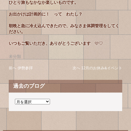
ひとり旅もなかなか楽しいものです。
お出かけは計画的に！ って わたし？
朝晩と急に冷え込んできたので、みなさま体調管理をしてく
ださい。
いつもご覧いただき、ありがとうございます
🩷♡
未分類
投
投
前へ
前
伊勢参拝
次へ
次
12月のお休み&イベント
稿
の
の
稿
投
投
ナ
過去のブログ
の
稿
稿
ビ
へ
へ
ゲ
ナ
ー
過
ビ
シ
去
ゲ
ョ
の
ン
ブ
ー
ロ
シ
グ