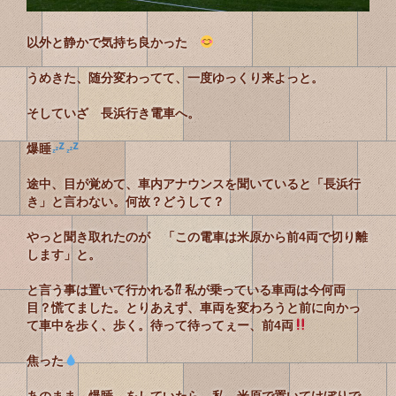
以外と静かで気持ち良かった
うめきた、随分変わってて、一度ゆっくり来よっと。
そしていざ 長浜行き電車へ。
爆睡
途中、目が覚めて、車内アナウンスを聞いていると「長浜行
き」と言わない。何故？どうして？
やっと聞き取れたのが 「この電車は米原から前4両で切り離
します」と。
と言う事は置いて行かれる⁇ 私が乗っている車両は今何両
目？慌てました。とりあえず、車両を変わろうと前に向かっ
て車中を歩く、歩く。待って待ってぇー、前4両
焦った