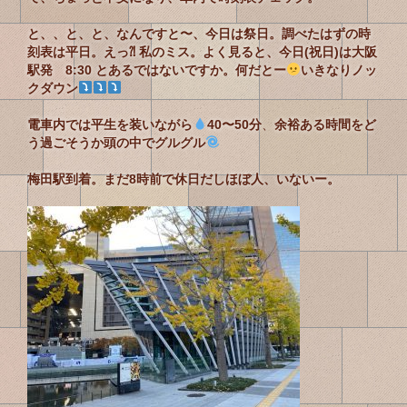
と、、と、と、なんですと〜、今日は祭日。調べたはずの時
刻表は平日。えっ⁈ 私のミス。よく見ると、今日(祝日)は大阪
駅発 8:30 とあるではないですか。何だとー
いきなりノッ
クダウン
電車内では平生を装いながら
40〜50分
、
余裕ある時間をど
う過ごそうか頭の中でグルグル
梅田駅到着。まだ8時前で休日だしほぼ人、いないー。