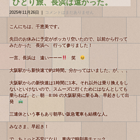
ひとり旅、長浜は遠かった。
2025年11月26日
|
コメントはまだありません
こんにちは、千恵美です。
先日のお休みに予定がポッカリ空いた
ので、以前から行って
みたかった 長浜へ 行って参りました！
一言、長浜は 遠いーーー
笑
大阪駅から新快速で約2時間。分かってはいました、が、、、
大阪駅からの新快速は1時間に1本。それ以外は乗り換えをし
ないといけないので、スムーズに行くためにはなんとしても
乗らねば。と、朝 8:06 の大阪駅発に乗る為、早起きして出
発
三連休という事もあり朝早い阪急電車も結構な人。
みなさま、早起き！
で、ちょっと不安になり、車内で時刻表チェック。