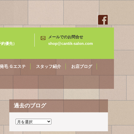
メールでのお問合せ
3（予約優先）
shop@cantik-salon.com
発毛 Ｇエステ
スタッフ紹介
お店ブログ
過去のブログ
過
去
の