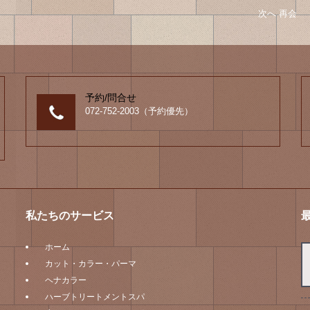
次へ
次
再会
の
投
稿
へ
予約/問合せ
072-752-2003（予約優先）
私たちのサービス
ホーム
カット・カラー・パーマ
ヘナカラー
ハーブトリートメントスパ