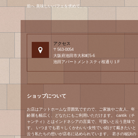
投
投
前へ
前
美味しいパフェを求めて、、、
稿
の
稿
投
ナ
の
稿
ビ
へ
ゲ
ナ
ー
ビ
アクセス
シ
〒563-0054
ゲ
ョ
大阪府池田市大和町5-6
ン
ー
池田アパートメントスティ桜通り１F
シ
ョ
ン
ショップについて
お店はアットホームな雰囲気ですので、ご家族やご友人、年
齢層も幅広く、どなたにもご利用いただけます。 cantik（チ
ャンティ）とはインドネシアの言葉で、可愛いと云う意味で
す。 いつまでも若々しくかわいい女性でい続けて戴きたいと
云う私たちの想いが店名に込められています。 若さの秘訣の