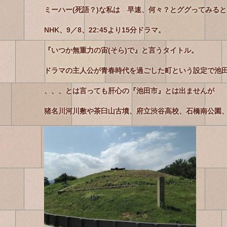
ミーハー(死語？)な私は 早速、何々？とググってみると
NHK、9／8、22:45より15分ドラマ。
『いつか無重力の宙(そら)で』と言うタイトル。
ドラマの主人公が青春時代を過ごした町という設定で池
、、、とは言っても肝心の『池田市』とは出ませんが
猪名川河川敷や茶臼山古墳、府立渋谷高校、石橋南公園