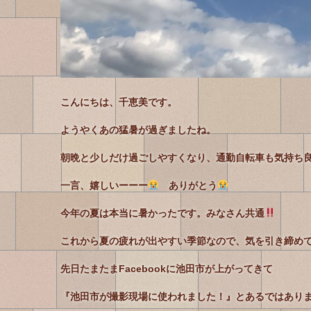
こんにちは、千恵美です。
ようやくあの猛暑が過ぎましたね。
朝晩と少しだけ過ごしやすくなり、通勤自転車も気持ち
一言、嬉しいーーー
ありがとう
今年の夏は本当に暑かったです。
みなさん共通
これから夏の疲れが出やすい季節なので、気を引き締め
先日たまたまFacebookに池田市が上がってきて
『池田市が撮影現場に使われました！』とあるではあり