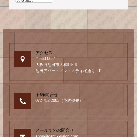
ビ
シ
去
ゲ
ョ
の
ン
ブ
ー
ロ
シ
グ
ョ
ン
アクセス
〒563-0054
大阪府池田市大和町5-6
池田アパートメントスティ桜通り１F
予約/問合せ
072-752-2003（予約優先）
メールでのお問合せ
shop@cantik-salon.com