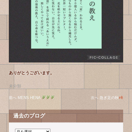
ありがとうございます。
未分類
投
投
前へ
前
MENS HENA
次へ
次
急ぎ足の秋
稿
の
の
稿
投
投
ナ
過去のブログ
の
稿
稿
ビ
へ
へ
ゲ
ナ
ー
過